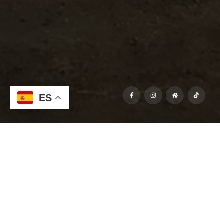
ES
Realizamos una nueva obra del cementerio de La
Cabrera (Madrid).
All Services