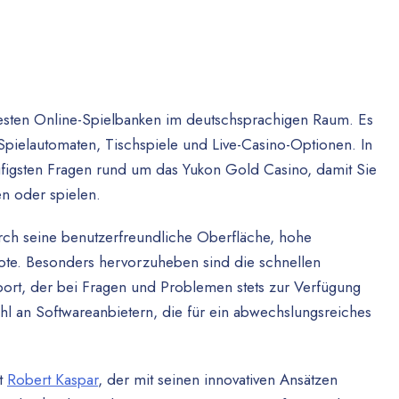
esten Online-Spielbanken im deutschsprachigen Raum. Es
r Spielautomaten, Tischspiele und Live-Casino-Optionen. In
äufigsten Fragen rund um das Yukon Gold Casino, damit Sie
en oder spielen.
ch seine benutzerfreundliche Oberfläche, hohe
bote. Besonders hervorzuheben sind die schnellen
rt, der bei Fragen und Problemen stets zur Verfügung
hl an Softwareanbietern, die für ein abwechslungsreiches
st
Robert Kaspar
, der mit seinen innovativen Ansätzen