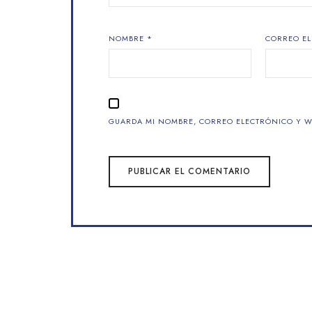
NOMBRE
*
CORREO E
GUARDA MI NOMBRE, CORREO ELECTRÓNICO Y W