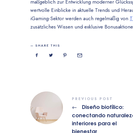
maßgeblich zur Entwicklung moderner Glücksspie
wertvolle Einblicke in aktuelle Trends und Her
iGaming-Sektor werden auch regelmäßig von
T
zusätzliches Wissen und exklusive Bonusaktione
SHARE THIS
PREVIOUS POST
Diseño biofílico:
←
conectando naturalez
interiores para el
bienestar