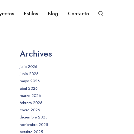
yectos
Estilos
Blog
Contacto
Archives
julio 2026
junio 2026
mayo 2026
abril 2026
marzo 2026
febrero 2026
enero 2026
diciembre 2025
noviembre 2025
octubre 2025