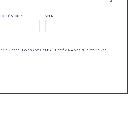
LECTRÓNICO
*
WEB
EB EN ESTE NAVEGADOR PARA LA PRÓXIMA VEZ QUE COMENTE.