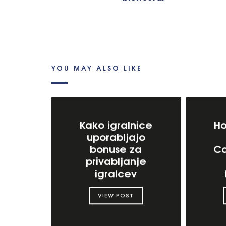
YOU MAY ALSO LIKE
Kako igralnice
Ho
uporabljajo
bonuse za
Ca
privabljanje
igralcev
VIEW POST