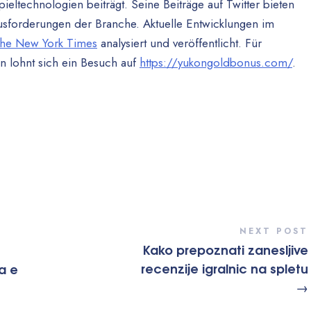
ltechnologien beiträgt. Seine Beiträge auf Twitter bieten
ausforderungen der Branche. Aktuelle Entwicklungen im
he New York Times
analysiert und veröffentlicht. Für
n lohnt sich ein Besuch auf
https://yukongoldbonus.com/
.
NEXT POST
Kako prepoznati zanesljive
recenzije igralnic na spletu
a e
→