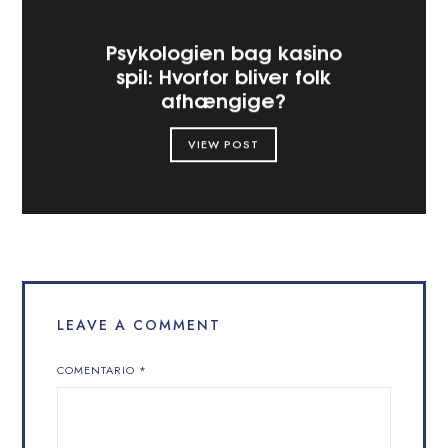
Psykologien bag kasino
spil: Hvorfor bliver folk
afhængige?
VIEW POST
LEAVE A COMMENT
COMENTARIO
*