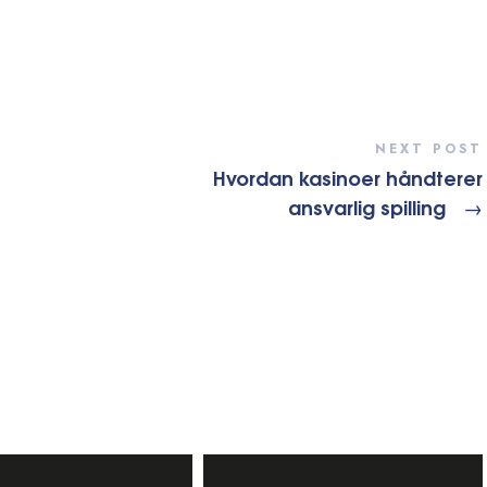
NEXT POST
Hvordan kasinoer håndterer
ansvarlig spilling
→