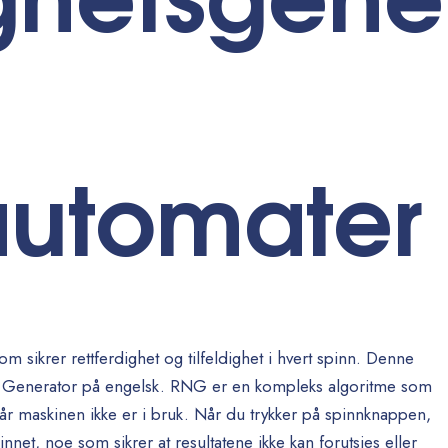
automater
 sikrer rettferdighet og tilfeldighet i hvert spinn. Denne
 Generator på engelsk. RNG er en kompleks algoritme som
v når maskinen ikke er i bruk. Når du trykker på spinnknappen,
nnet, noe som sikrer at resultatene ikke kan forutsies eller