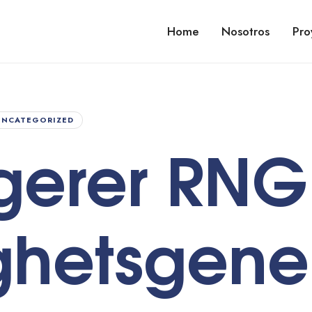
IONES
Home
Nosotros
Pro
UNCATEGORIZED
ngerer RNG
dighetsgene