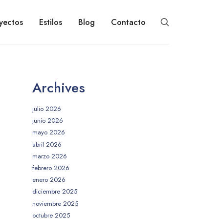
yectos
Estilos
Blog
Contacto
Archives
julio 2026
junio 2026
mayo 2026
abril 2026
marzo 2026
febrero 2026
enero 2026
diciembre 2025
noviembre 2025
octubre 2025