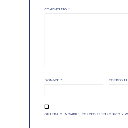
COMENTARIO
*
NOMBRE
*
CORREO E
GUARDA MI NOMBRE, CORREO ELECTRÓNICO Y W