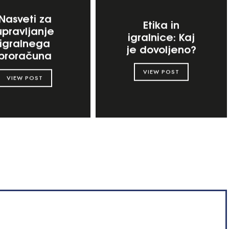
Nasveti za
Etika in
upravljanje
igralnice: Kaj
igralnega
je dovoljeno?
proračuna
VIEW POST
VIEW POST